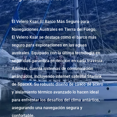
El Velero Ksar: El Barco Más Seguro para
Navegaciones Australes en Tierra del Fuego.
El Velero Ksar se destaca como el barco más
seguro para exploraciones en las aguas
australes. Equipado con la última tecnología en
seguridad garantiza protección en cada travesía.
Además, cuenta sistemas de comunicación
avanzados, incluyendo internet satelital Starlink
de SpaceX. Su robusto diseño de casco de acero
y aislamiento térmico avanzado lo hacen ideal
para enfrentar los desafíos del clima antártico,
asegurando una navegación segura y
confortable.